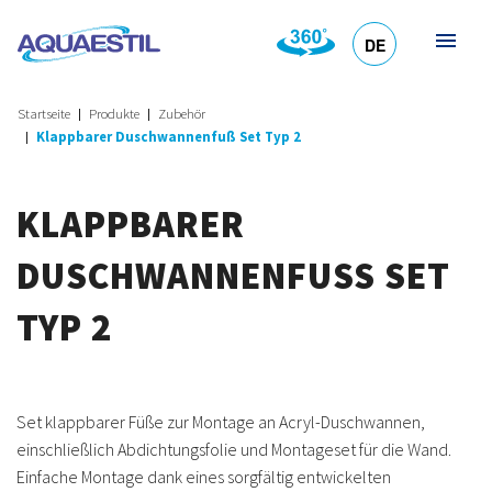
DE
HR
EN
SL
IT
Startseite
Produkte
Zubehör
Klappbarer Duschwannenfuß Set Typ 2
KLAPPBARER
DUSCHWANNENFUSS SET T
YP 2
Set klappbarer Füße zur Montage an Acryl-Duschwannen,
einschließlich Abdichtungsfolie und Montageset für die Wand.
Einfache Montage dank eines sorgfältig entwickelten