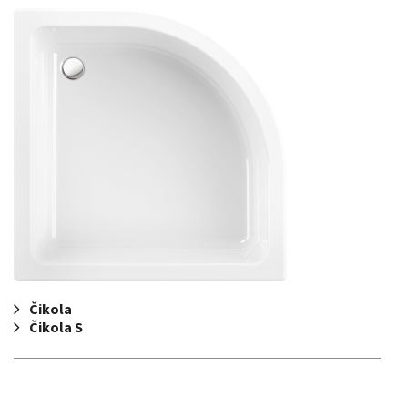
Čikola
Čikola S