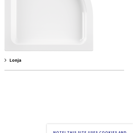
Lonja
NOTE! THIS SITE USES COOKIES AND