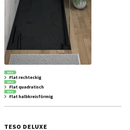
NEU
Flat rechteckig
NEU
Flat quadratisch
NEU
Flat halbkreisförmig
TESO DELUXE