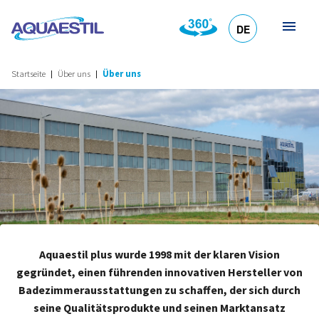
DE
HR
EN
SL
IT
Startseite
Über uns
Über uns
Aquaestil plus wurde 1998 mit der klaren Vision
gegründet, einen führenden innovativen Hersteller von
Badezimmerausstattungen zu schaffen, der sich durch
seine Qualitätsprodukte und seinen Marktansatz