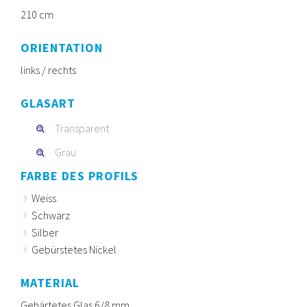
210 cm
ORIENTATION
links / rechts
GLASART
Transparent
Grau
FARBE DES PROFILS
Weiss
Schwarz
Silber
Gebürstetes Nickel
MATERIAL
Gehärtetes Glas 6/8 mm