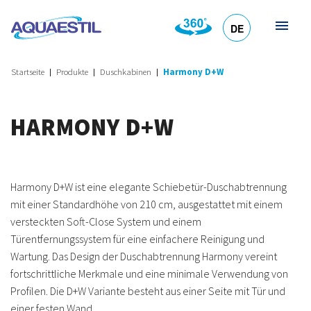
DE
HR
EN
SL
IT
Startseite
Produkte
Duschkabinen
Harmony D+W
HARMONY D+W
Harmony D+W ist eine elegante Schiebetür-Duschabtrennung
mit einer Standardhöhe von 210 cm, ausgestattet mit einem
versteckten Soft-Close System und einem
Türentfernungssystem für eine einfachere Reinigung und
Wartung. Das Design der Duschabtrennung Harmony vereint
fortschrittliche Merkmale und eine minimale Verwendung von
Profilen. Die D+W Variante besteht aus einer Seite mit Tür und
einer festen Wand.