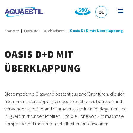
DE
HR
EN
SL
IT
Startseite
Produkte
Duschkabinen
Oasis D+D mit Überklappung
OASIS D+D MIT
ÜBERKLAPPUNG
Diese moderne Glaswand besteht aus zwei Drehtüren, die sich
nach Innen überklappen, so dass sie leichter zu betreten und
verwenden sind. Sie sind charakteristisch für ihre eleganten und
in Querchnitt runden Profilen, und die Höhe von 2 m macht sie
kompatibel mit modernen sehr flachen Duschwannen.