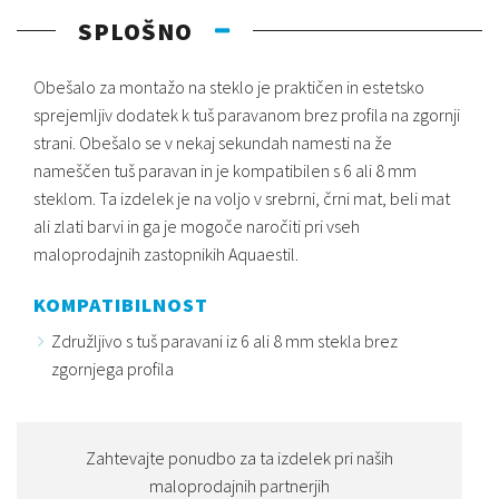
SPLOŠNO
Obešalo za montažo na steklo je praktičen in estetsko
sprejemljiv dodatek k tuš paravanom brez profila na zgornji
strani. Obešalo se v nekaj sekundah namesti na že
nameščen tuš paravan in je kompatibilen s 6 ali 8 mm
steklom. Ta izdelek je na voljo v srebrni, črni mat, beli mat
ali zlati barvi in ​​ga je mogoče naročiti pri vseh
maloprodajnih zastopnikih Aquaestil.
KOMPATIBILNOST
Združljivo s tuš paravani iz 6 ali 8 mm stekla brez
zgornjega profila
Zahtevajte ponudbo za ta izdelek pri naših
maloprodajnih partnerjih