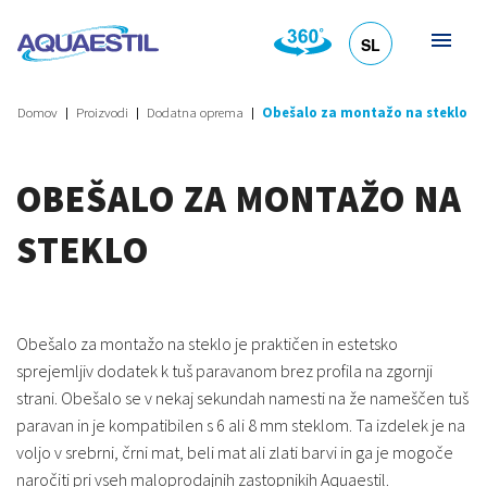
SL
HR
DE
EN
IT
Domov
Proizvodi
Dodatna oprema
Obešalo za montažo na steklo
OBEŠALO ZA MONTAŽO NA
STEKLO
Obešalo za montažo na steklo je praktičen in estetsko
sprejemljiv dodatek k tuš paravanom brez profila na zgornji
strani. Obešalo se v nekaj sekundah namesti na že nameščen tuš
paravan in je kompatibilen s 6 ali 8 mm steklom. Ta izdelek je na
voljo v srebrni, črni mat, beli mat ali zlati barvi in ​​ga je mogoče
naročiti pri vseh maloprodajnih zastopnikih Aquaestil.