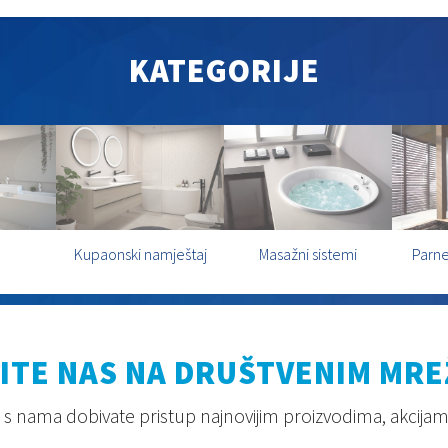
KATEGORIJE
Kupaonski namještaj
Masažni sistemi
Parne
ITE NAS NA DRUŠTVENIM MR
s nama dobivate pristup najnovijim proizvodima, akcijam