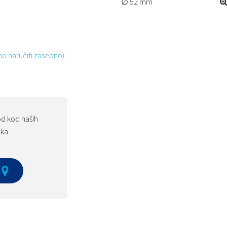
52 mm
no naručiti zasebno).
od kod naših
ika