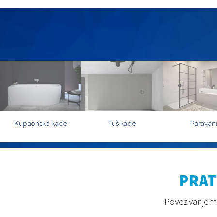
Kupaonske kade
Tuš kade
Paravani
PRAT
Povezivanjem 