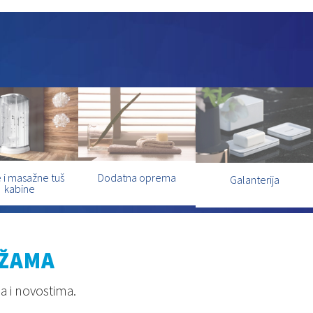
 i masažne tuš
Dodatna oprema
Galanterija
kabine
EŽAMA
a i novostima.