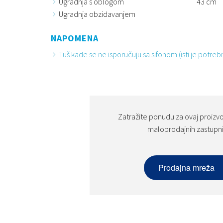
Ugradnja s oblogom
43 cm
Ugradnja obzidavanjem
NAPOMENA
Tuš kade se ne isporučuju sa sifonom (isti je potreb
Zatražite ponudu za ovaj proizv
maloprodajnih zastupn
Prodajna mreža