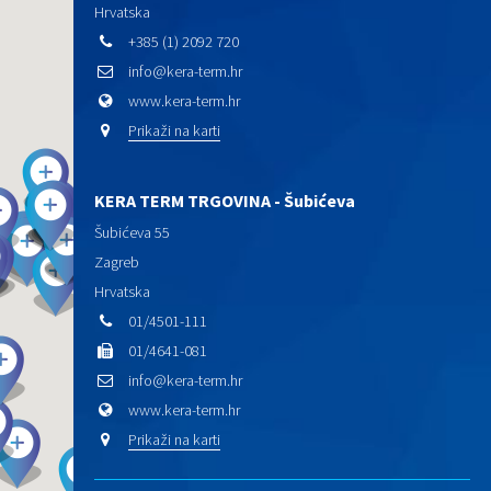
Hrvatska
+385 (1) 2092 720
info@kera-term.hr
www.kera-term.hr
Prikaži na karti
KERA TERM TRGOVINA - Šubićeva
Šubićeva 55
Zagreb
Hrvatska
01/4501-111
01/4641-081
info@kera-term.hr
www.kera-term.hr
Prikaži na karti