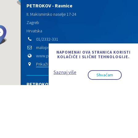
PETROKOV - Ravnice
II. Makismirsko naselje 17-24
Zagreb
Hrvatska
01/2332-331
maloprodaja.ravnice@petrokov.hr
NAPOMENA! OVA STRANICA KORISTI
www.petrokov.hr
KOLAČIĆE I SLIČNE TEHNOLOGIJE.
Prikaži na karti
Saznaj više
Shvaćam
PETROKOV - Sv. Klara
Mrkšina 52 d, Sv. Klara
2026. © Aquaestil Plus d.o.o.
Zagreb
Pravila privatnosti
Uvjeti korištenja
Design & code:
InSoft
Hrvatska
01/2355-333
01/2331-873
maloprodaja.klara@petrokov.hr