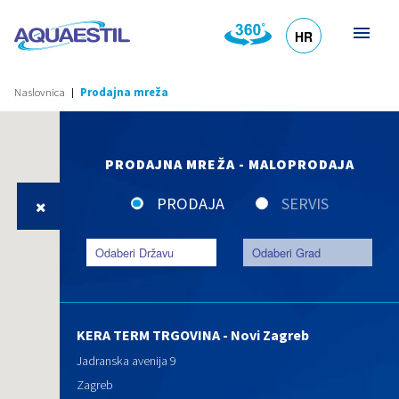
HR
DE
EN
SL
IT
Naslovnica
Prodajna mreža
PRODAJNA MREŽA - MALOPRODAJA
PRODAJA
SERVIS
KERA TERM TRGOVINA - Novi Zagreb
Jadranska avenija 9
Zagreb