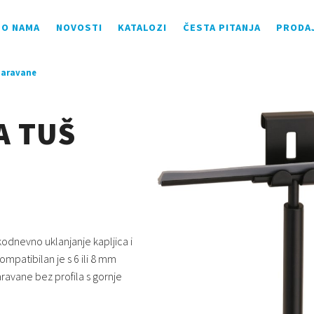
O NAMA
NOVOSTI
KATALOZI
ČESTA PITANJA
PRODA
 paravane
A TUŠ
kodnevno uklanjanje kapljica i
ompatibilan je s 6 ili 8 mm
ravane bez profila s gornje