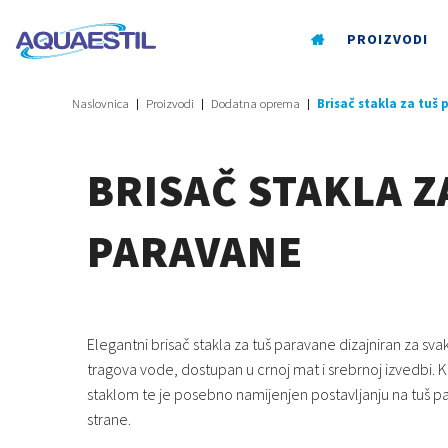
PROIZVODI
Naslovnica
Proizvodi
Dodatna oprema
Brisač stakla za tuš
BRISAČ STAKLA Z
PARAVANE
Elegantni brisač stakla za tuš paravane dizajniran za sva
tragova vode, dostupan u crnoj mat i srebrnoj izvedbi. K
staklom te je posebno namijenjen postavljanju na tuš pa
strane.