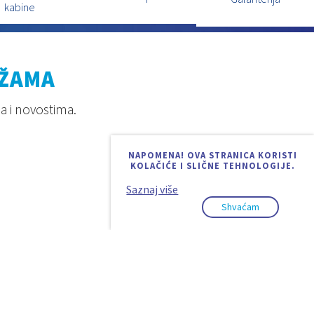
kabine
EŽAMA
a i novostima.
NAPOMENA! OVA STRANICA KORISTI
KOLAČIĆE I SLIČNE TEHNOLOGIJE.
Saznaj više
Shvaćam
Design & code:
InSoft