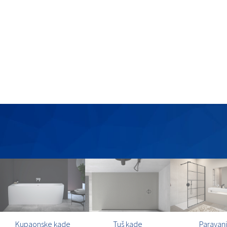
Kupaonske kade
Tuš kade
Paravani