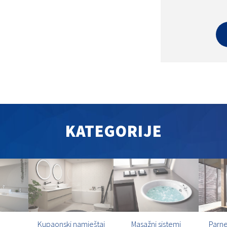
KATEGORIJE
Kupaonski namještaj
Masažni sistemi
Parne