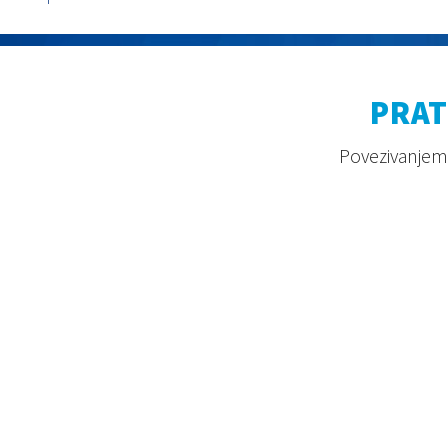
PRAT
Povezivanjem 
2026. © Aquaestil Plus d.o.o.