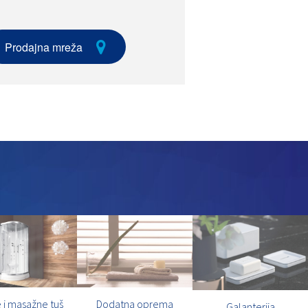
Prodajna mreža
 i masažne tuš
Dodatna oprema
Galanterija